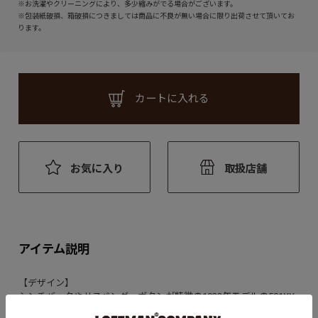
※お洗濯やクリーニングにより、多少縮みがでる場合がございます。
※包装紙破損、箱破損につきましては商品に不良が無い場合に限り出荷させて頂いてお
ります。
カートに入れる
お気に入り
取扱店舗
アイテム説明
【デザイン】
シンチバックやサスペンダーボタンが特徴の1922年モデルの501XX
がベース