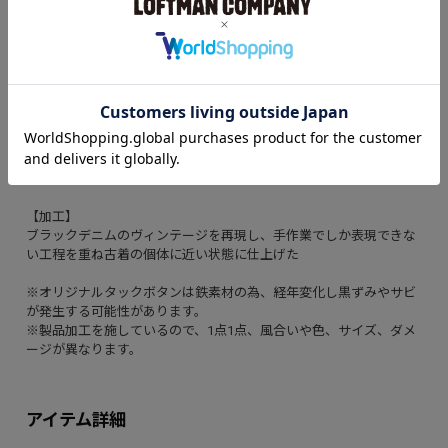
バランスを整えた太めのシルエット。股上を僅かに深くして、尻ぐ
りのくい込みを軽減させることで、バックスタイルを調整した。
【素材】
生地は50's後半から60's前半頃の501XXの糸使いを再現してしっか
りと打ち込んだ、13ozの赤耳付きセルヴィッジインディゴデニムを
使用
【付属】
オリジナルタックボタン
【加工】
ブラックデニムのヴィンテージを再現し、手作業でしか表現できな
い工程を重ね古着の個体に近い状態に仕上げた
※オリジナルタックボタンは鉄素材の為、経年変化し黒ずみやサビ
が発生する可能性があります。
※製品加工を施しているので、1点1点、風合いや色、サイズ、ダメ
ージが異なります。
アイテム詳細