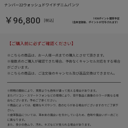
￥96,800
1936ポイント獲得予定
[税込]
（会員登録後、ポイントが付与されます）
【ご購入前に必ずご確認ください】
※こちらの商品は、お一人様一点までの購入とさせて頂きます。
※複数点のご購入が確認できた場合、予告なくキャンセル対応をする場合
がございます。
※こちらの商品は、ご注文後のキャンセル及び返品交換はできません。
※照明の関係により、実際よりも色味が違って見える場合があります。
またパソコン・スマートフォンなどの環境により、若干製品と画像のカラーが異なる場
合もございます。予めご了承ください。
※商品によっては、軽微なキズやシワ、色のむらがある場合がございますのでご了承下
さい。
※皮革製品については、革本来の風合いを生かしているため、色味や風合いが一点ごと
に異なります。
また、多少の色ムラ、汚れ、キズなどが見られる場合があります。