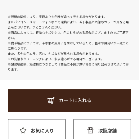
※照明の関係により、実際よりも色味が違って見える場合があります。
またパソコン・スマートフォンなどの環境により、若干製品と画像のカラーが異なる場
合もございます。予めご了承ください。
※商品によっては、軽微なキズやシワ、色のむらがある場合がございますのでご了承下
さい。
※皮革製品については、革本来の風合いを生かしているため、色味や風合いが一点ごと
に異なります。
また、多少の色ムラ、汚れ、キズなどが見られる場合があります。
※お洗濯やクリーニングにより、多少縮みがでる場合がございます。
※包装紙破損、箱破損につきましては商品に不良が無い場合に限り出荷させて頂いてお
ります。
カートに入れる
お気に入り
取扱店舗