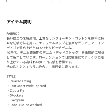
アイテム説明
FABRIC：
長い歴史の米綿産地、上質なサンフォーキン・コットンを原料に特
殊な紡績方法を用い、ナチュラルネップを混ぜながらピュア・イン
ディゴで染め上げた13.5ozセルビッチデニム。
40年代、デニム繁栄期のデニム（デッドストック）を徹底的に解析
して製作しています。ローテンションで旧式織機にてゆっくりと織
り上げている為味わい深い凹凸感も特徴です。
洗い込むととても良い色合い、雰囲気に育ちます。
STYLE：
・Relaxed Fitting
・East Coast Wide Tapered
・Zipper Fly
・5Pockets
・Evergreen
・Fade Blue Ice Washed