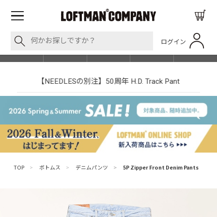
ログイン
BLOG
ITEM
BRAND
EVENT
SHOP LIST
【NEEDLESの別注】50周年 H.D. Track Pant
TOP
>
ボトムス
>
デニムパンツ
>
5P Zipper Front Denim Pants