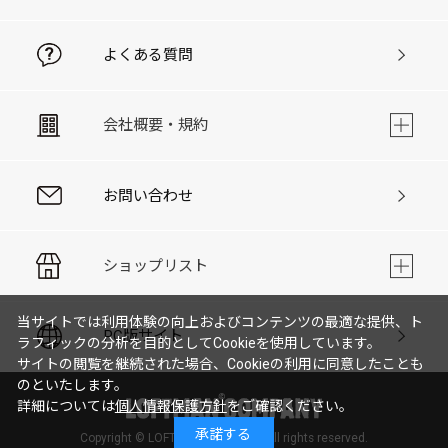
よくある質問
会社概要・規約
お問い合わせ
ショップリスト
当サイトでは利用体験の向上およびコンテンツの最適な提供、ト
PC版サイト
ラフィックの分析を目的としてCookieを使用しています。
サイトの閲覧を継続された場合、Cookieの利用に同意したことも
のといたします。
詳細については
個人情報保護方針
をご確認ください。
承諾する
Copyright © LOFTMAN COMPANY. All rights reserved.