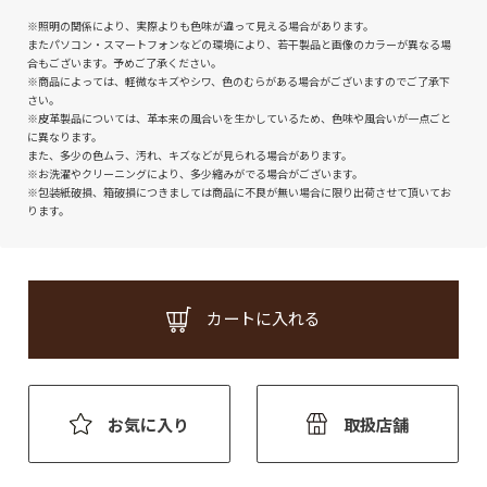
※照明の関係により、実際よりも色味が違って見える場合があります。
またパソコン・スマートフォンなどの環境により、若干製品と画像のカラーが異なる場
合もございます。予めご了承ください。
※商品によっては、軽微なキズやシワ、色のむらがある場合がございますのでご了承下
さい。
※皮革製品については、革本来の風合いを生かしているため、色味や風合いが一点ごと
に異なります。
また、多少の色ムラ、汚れ、キズなどが見られる場合があります。
※お洗濯やクリーニングにより、多少縮みがでる場合がございます。
※包装紙破損、箱破損につきましては商品に不良が無い場合に限り出荷させて頂いてお
ります。
カートに入れる
お気に入り
取扱店舗