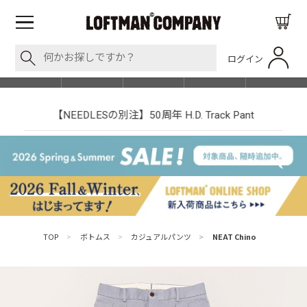
ログイン
BLOG
ITEM
BRAND
EVENT
SHOP LIST
【NEEDLESの別注】50周年 H.D. Track Pant
TOP
>
ボトムス
>
カジュアルパンツ
>
NEAT Chino