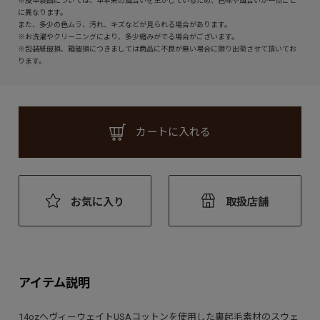
※皮革製品については、革本来の風合いを生かしているため、色味や風合いが一点ごと
に異なります。
また、多少の色ムラ、汚れ、キズなどが見られる場合があります。
※お洗濯やクリーニングにより、多少縮みがでる場合がございます。
※包装紙破損、箱破損につきましては商品に不良が無い場合に限り出荷させて頂いてお
ります。
カートに入れる
お気に入り
取扱店舗
アイテム説明
14ozへヴィーウェイトUSAコットンを使用した裏起毛素材のスウェ