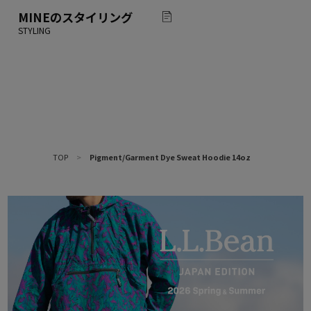
MINE
のスタイリング
TOP
>
Pigment/Garment Dye Sweat Hoodie 14oz