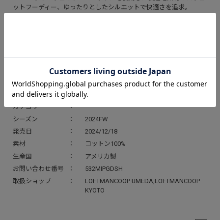
ットフーディー、ゆったりとしたシルエットで快適さを追求。
ブラックはピグメントダイ、オリーブはガーメントダイの商品とな
っております。
胸にシンプルなMINE USA™刺繍されています。
アイテム詳細
ブランド
MINE
カテゴリ
シーズン
2024FW
発売日
2024/12/18
素材
コットン100%
生産国
アメリカ製
お問い合わせ番号
532MIPGDSH
取扱ショップ
LOFTMANCOOP UMEDA,LOFTMANCOOP
KYOTO