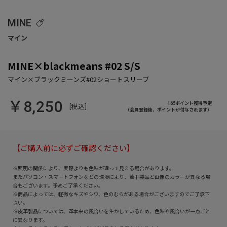
MINE
MINE×blackmeans #02 S/S
￥8,250
165ポイント獲得予定
[税込]
（会員登録後、ポイントが付与されます）
【ご購入前に必ずご確認ください】
※照明の関係により、実際よりも色味が違って見える場合があります。
またパソコン・スマートフォンなどの環境により、若干製品と画像のカラーが異なる場
合もございます。予めご了承ください。
※商品によっては、軽微なキズやシワ、色のむらがある場合がございますのでご了承下
さい。
※皮革製品については、革本来の風合いを生かしているため、色味や風合いが一点ごと
に異なります。