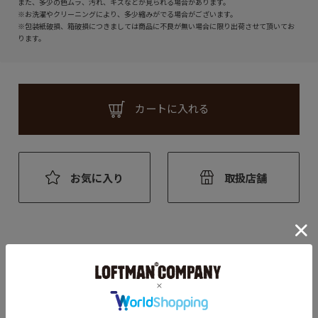
また、多少の色ムラ、汚れ、キズなどが見られる場合があります。
※お洗濯やクリーニングにより、多少縮みがでる場合がございます。
※包装紙破損、箱破損につきましては商品に不良が無い場合に限り出荷させて頂いてお
ります。
カートに入れる
お気に入り
取扱店舗
アイテム説明
blackmeansのロゴ・般若心経のレターグラフィックをMINE USA の
アイコンと融合させたクリエイションは高い注目度を誇る内容に仕