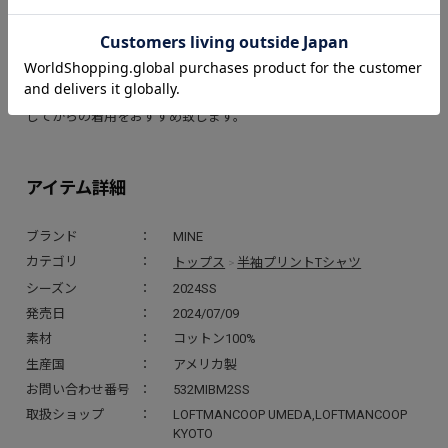
上がっております。
※時折プリントデザインまわりに四角いラインがうっすら白く見え
る場合が御座います。（※黒などの濃い色のボディーに見られま
す）プリントの際にスクイージーでプレスされた跡であり、水でき
れいに落とせます。気になる場合は、着用前に洗濯や霧吹きなどを
してからの着用をおすすめ致します。
アイテム詳細
ブランド
MINE
トップス
半袖プリントTシャツ
カテゴリ
>
シーズン
2024SS
発売日
2024/07/09
素材
コットン100%
生産国
アメリカ製
お問い合わせ番号
532MIBM2SS
取扱ショップ
LOFTMANCOOP UMEDA,LOFTMANCOOP
KYOTO