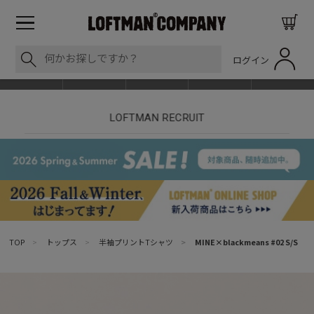
ログイン
BLOG
ITEM
BRAND
EVENT
SHOP LIST
nt
LOFTMAN RECRUIT
TOP
>
トップス
>
半袖プリントTシャツ
>
MINE×blackmeans #02 S/S