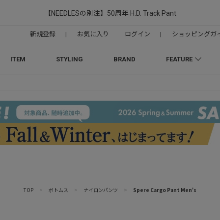
【NEEDLESの別注】50周年 H.D. Track Pant
新規登録
|
お気に入り
ログイン
|
ショッピングガ
ITEM
STYLING
BRAND
FEATURE
TOP
>
ボトムス
>
ナイロンパンツ
>
Spere Cargo Pant Men's