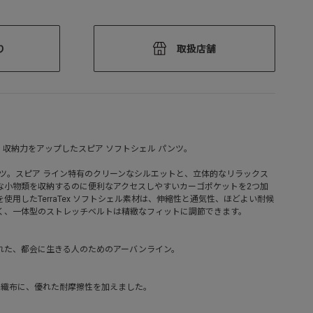
り
取扱店舗
収納力をアップしたスピア ソフトシェル パンツ。
ンツ。スピア ライン特有のクリーンなシルエットと、立体的なリラックス
な小物類を収納するのに便利なアクセスしやすいカーゴポケットを2つ加
使用したTerraTex ソフトシェル素材は、伸縮性と通気性、ほどよい耐候
く、一体型のストレッチベルトは精緻なフィットに調節できます。
れた、都会に生きる人のためのアーバンライン。
チ織布に、優れた耐摩擦性を加えました。