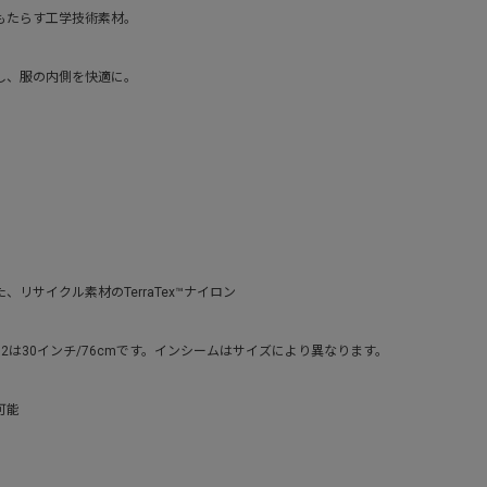
もたらす工学技術素材。
し、服の内側を快適に。
リサイクル素材のTerraTex™ナイロン
2は30インチ/76cmです。インシームはサイズにより異なります。
可能