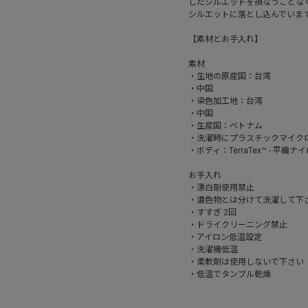
したシルエットを損なうことな
シルエットに落とし込んでいま
【素材とお手入れ】
素材
・生地の原産国：台湾
・中国
・染色加工地：台湾
・中国
・生産国：ベトナム
・洗濯時にプラスチックマイク
・ボディ：TerraTex™ - 平織ナ
お手入れ
・漂白剤使用禁止
・濃色物とは分けて洗濯して下
・すすぎ 2回
・ドライクリーニング禁止
・アイロン低温設定
・洗濯機低温
・柔軟剤は使用しないで下さい
・低温でタンブル乾燥