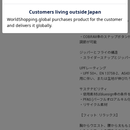
ポケットの構造
・ハンドポケット 2 つ
・リアポケット 2 つ
・ジッパーカーゴポケット 2 つ
ウエストとベルトの構造
・COBRAX®のスナップボタ
調節が可能
ジッパーとフライの構造
・スライダースナップとジッパ
UPFレーティング
・UPF 50+、EN 13758-2、
用に伴い、または生地が伸びた
サステナビリティ
・使用素材はbluesign®の条
・PFAS (パーフルオロアルキ
・リサイクル素材
【フィット: リラックス】
胸からウエスト、腰から太もも