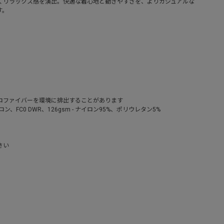
くリラックス感を演出。快適な着心地と動きやすさを、よりカジュアルな
す。
ロファイバーを環境に排出することがあります
イロン、FC0 DWR、126gsm - ナイロン95%、ポリウレタン5%
さい