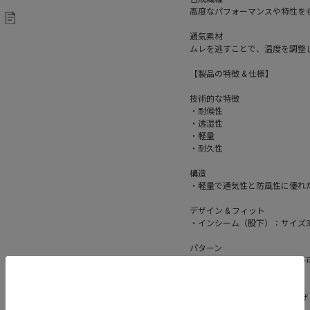
高度なパフォーマンスや特性を
通気素材
ムレを逃すことで、温度を調整
【製品の特徴 & 仕様】
技術的な特徴
・耐候性
・透湿性
・軽量
・耐久性
構造
・軽量で通気性と防風性に優れた、
デザイン & フィット
・インシーム（股下）：サイズ3
パターン
・立体構造により自由な動きが
生地加工
・FC0-DWR（耐久撥水）仕上げ