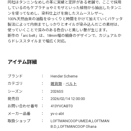
同社はタンニンなめしの革に実績と定評がある老舗で、ここで採用
しているのもケブラチョやミモザといった植物から抽出したタンニ
ンを使ってなめし、染料仕上げを施したスムースレザー。
100%天然由来の油脂をゆっくりと時間をかけて加えていくバケッタ
製法によって内側までしっかりとオイルが染み込んだこの素材は、
使っていくことで深みのある色合いと美しい艶が生じます。
新作の「arc belt」は、18mm幅の細身のデザインで、カジュアルか
らドレススタイルまで幅広く対応。
アイテム詳細
ブランド
Hender Scheme
雑貨類
ベルト
カテゴリ
>
シーズン
2026SS
発売日
2026/02/14 12:00:00
お問い合わせ番号
413YVCABT0
メーカー品番
yv-c-abt
取扱ショップ
LOFTMANCOOP UMEDA,LOFTMAN
B.D.,LOFTMANCOOP Ohana