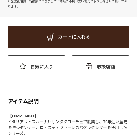
※包装紙破損、箱破損につきましては商品に不良が無い場合に限り出荷させて頂いてお
ります。
カートに入れる
お気に入り
取扱店舗
アイテム説明
【Liscio Series】
イタリアはトスカーナ州サンタクローチェで創業し、70年近い歴史
を持つタンナー、ロ・スティヴァーレのバケッタレザーを使用した
シリーズ。