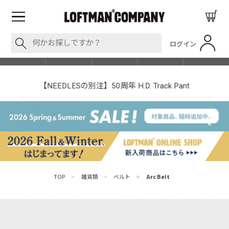
ログイン
BLOG
ITEM
BRAND
EVENT
SHOP LIST
【NEEDLESの別注】50周年 H.D. Track Pant
TOP
>
雑貨類
>
ベルト
>
Arc Belt