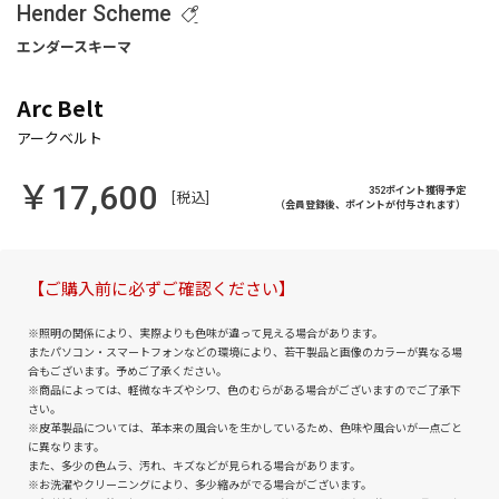
Hender Scheme
Arc Belt
￥17,600
352ポイント獲得予定
[税込]
（会員登録後、ポイントが付与されます）
【ご購入前に必ずご確認ください】
※照明の関係により、実際よりも色味が違って見える場合があります。
またパソコン・スマートフォンなどの環境により、若干製品と画像のカラーが異なる場
合もございます。予めご了承ください。
※商品によっては、軽微なキズやシワ、色のむらがある場合がございますのでご了承下
さい。
※皮革製品については、革本来の風合いを生かしているため、色味や風合いが一点ごと
に異なります。
また、多少の色ムラ、汚れ、キズなどが見られる場合があります。
※お洗濯やクリーニングにより、多少縮みがでる場合がございます。