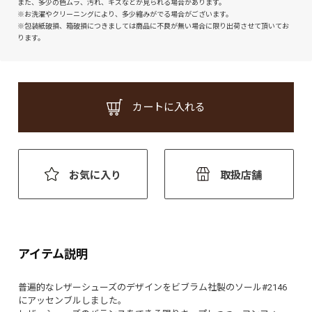
また、多少の色ムラ、汚れ、キズなどが見られる場合があります。
※お洗濯やクリーニングにより、多少縮みがでる場合がございます。
※包装紙破損、箱破損につきましては商品に不良が無い場合に限り出荷させて頂いてお
ります。
カートに入れる
お気に入り
取扱店舗
アイテム説明
普遍的なレザーシューズのデザインをビブラム社製のソール#2146
にアッセンブルしました。