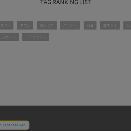
バブアー
ダウン
カシミヤ
バトナー
別注
ヨネトミ
シ
ースボール
ゴアテックス