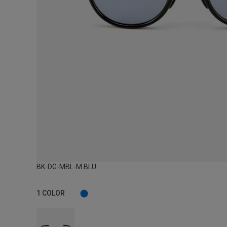
BK-DG-MBL-M.BLU
1
COLOR