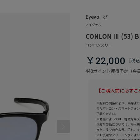
Eyevol
CONLON Ⅲ (53) 
￥22,000
440ポイント獲得予定（
【ご購入前に必ずご
※照明の関係により、実際より
またパソコン・スマートフォン
了承ください。
※商品によっては、軽微なキズ
※皮革製品については、革本来
また、多少の色ムラ、汚れ、キ
※お洗濯やクリーニングにより