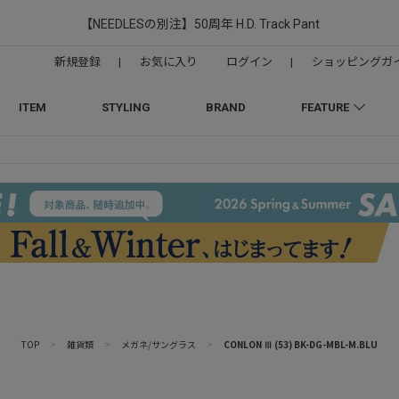
【NEEDLESの別注】50周年 H.D. Track Pant
新規登録
|
お気に入り
ログイン
|
ショッピングガ
ITEM
STYLING
BRAND
FEATURE
TOP
>
雑貨類
>
メガネ/サングラス
>
CONLON Ⅲ (53) BK-DG-MBL-M.BLU