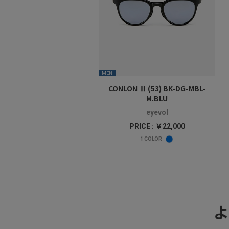
MEN
CONLON Ⅲ (53) BK-DG-MBL-
M.BLU
eyevol
PRICE : ￥22,000
1
COLOR
よ