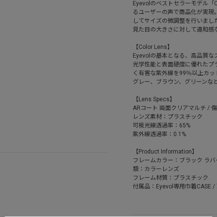
Eyevolのベストセラーモデル
るユーザーの声で商品化が実現
してサイズの微調整を行いまし
見た目の大きさに対して違和感
【Color Lens】
Eyevolの基本となる、高品質
光学性能と表面硬度に優れたプラ
く有害な紫外線を99％以上カ
グレー、ブラウン、グリーンな
【Lens Specs】
ARコート 両面クリアマルチ / 傷
レンズ素材：プラスチック
可視光線透過率：65%
紫外線透過率：0.1%
【Product Information】
フレームカラー：ブラック ラバ
類：カラーレンズ
フレーム材質：プラスチック
付属品：Eyevol専用巾着CASE 