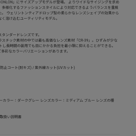
「CONLON」にサイズアップモデルが登場。 よりワイドなサイジングを求め
。多様化するファッションスタイルにより対応できるようバランスを重視
た。 ウェリントンティアドロップ型の柔らかなレンズシェイプの効果から
なく溶け込むユーティリティモデル。
なスタンダードレンズです。
スチック素材の中では最も高価なレンズ素材「CR-39」。ひずみが少な
ットし長時間の装用でも目にかかる負担を最小限に抑えることができる。
ど多彩なカラーバリエーションがあります。
防止コート(耐キズ) / 紫外線カット(UVカット)
ーカラー：ダークグレー レンズカラー：ミディアム ブルー レンズの種
/ 取扱い説明書