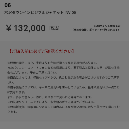
06
￥132,000
2640ポイント獲得予定
[税込]
（会員登録後、ポイントが付与されます）
【ご購入前に必ずご確認ください】
※照明の関係により、実際よりも色味が違って見える場合があります。
またパソコン・スマートフォンなどの環境により、若干製品と画像のカラーが異なる場
合もございます。予めご了承ください。
※商品によっては、軽微なキズやシワ、色のむらがある場合がございますのでご了承下
さい。
※皮革製品については、革本来の風合いを生かしているため、色味や風合いが一点ごと
に異なります。
また、多少の色ムラ、汚れ、キズなどが見られる場合があります。
※お洗濯やクリーニングにより、多少縮みがでる場合がございます。
※包装紙破損、箱破損につきましては商品に不良が無い場合に限り出荷させて頂いてお
ります。