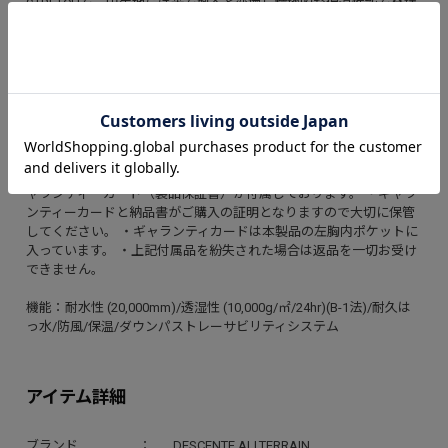
STRETCHを、中生地には光を熱へと変換し積極的な保温性能を発揮
するHEAT NAVI(R)/ヒートナビを採用。
さらに「DOWNPASS」認証を取得したトレーサブルダウンを使用し
シリアルナンバーによる厳正な管理を行うことで全ての羽毛の調達
過程を追跡することが可能。
着ぶくれしにくいシンプルなデザインは、ビジネスからカジュアル
まで幅広いシーンで着用可能。
※本製品には(1)Instruction Manual（取扱説明書）(2)プロダクトギ
ャランティーカード（製品保証書）が付属しております。 ・ギャラ
ンティーカードと納品書がご購入の証明となりますので大切に保管
してください。 ・ギャランティカードは本製品の左胸内ポケットに
入っています。 ・上記付属品を紛失された場合は返品を一切お受け
できません。
機能：耐水性 (20,000mm)/透湿性 (10,000g/㎡/24hr)(B-1法)/耐久は
っ水/防風/保温/ダウンパストレーサビリティシステム
アイテム詳細
ブランド
DESCENTE ALLTERRAIN