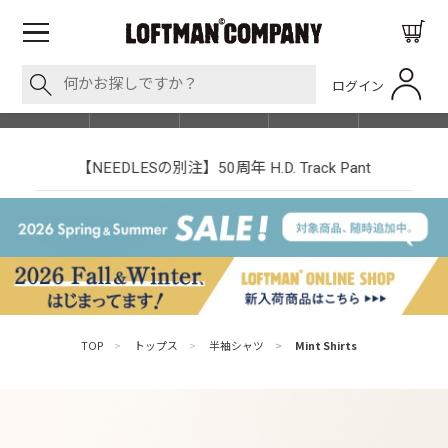
ログイン
BLOG
ITEM
BRAND
EVENT
SHOP LIST
【NEEDLESの別注】50周年 H.D. Track Pant
TOP
>
トップス
>
半袖シャツ
>
Mint Shirts