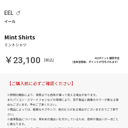
EEL
Mint Shirts
￥23,100
462ポイント獲得予定
[税込]
（会員登録後、ポイントが付与されます）
【ご購入前に必ずご確認ください】
※照明の関係により、実際よりも色味が違って見える場合があります。
またパソコン・スマートフォンなどの環境により、若干製品と画像のカラーが異なる場
合もございます。予めご了承ください。
※商品によっては、軽微なキズやシワ、色のむらがある場合がございますのでご了承下
さい。
※皮革製品については、革本来の風合いを生かしているため、色味や風合いが一点ごと
に異なります。