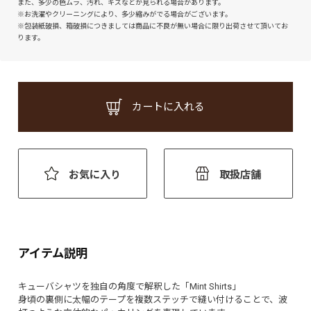
また、多少の色ムラ、汚れ、キズなどが見られる場合があります。
※お洗濯やクリーニングにより、多少縮みがでる場合がございます。
※包装紙破損、箱破損につきましては商品に不良が無い場合に限り出荷させて頂いてお
ります。
カートに入れる
お気に入り
取扱店舗
アイテム説明
キューバシャツを独自の角度で解釈した「Mint Shirts」
身頃の裏側に太幅のテープを複数ステッチで縫い付けることで、波