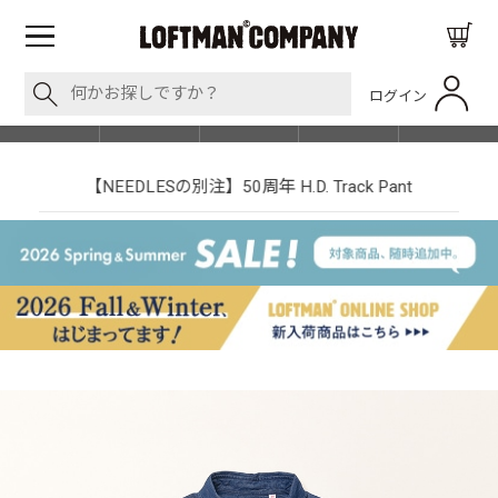
ログイン
BLOG
ITEM
BRAND
EVENT
SHOP LIST
【NEEDLESの別注】50周年 H.D. Track Pant