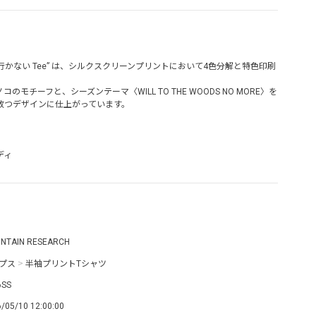
行かない Tee” は、シルクスクリーンプリントにおいて4色分解と特色印刷
。
モチーフと、シーズンテーマ〈WILL TO THE WOODS NO MORE〉を
放つデザインに仕上がっています。
ディ
NTAIN RESEARCH
プス
>
半袖プリントTシャツ
6SS
/05/10 12:00:00