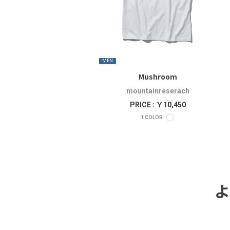
MEN
Mushroom
mountainreserach
PRICE : ￥10,450
1
COLOR
よ