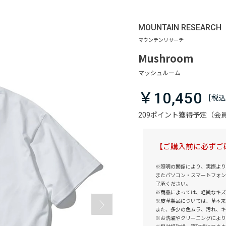
MOUNTAIN RESEARCH
Mushroom
￥10,450
209ポイント獲得予定（
【ご購入前に必ずご
※照明の関係により、実際より
またパソコン・スマートフォン
了承ください。
※商品によっては、軽微なキズ
※皮革製品については、革本来
また、多少の色ムラ、汚れ、キ
※お洗濯やクリーニングにより