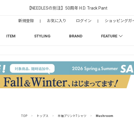
【NEEDLESの別注】50周年 H.D. Track Pant
新規登録
|
お気に入り
ログイン
|
ショッピングガ
ITEM
STYLING
BRAND
FEATURE
TOP
>
トップス
>
半袖プリントTシャツ
>
Mushroom