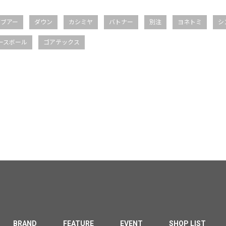
バブアー
ダウン
カシミヤ
バトナー
別注
ヨネトミ
シ
ースボール
ゴアテックス
BRAND
FEATURE
EVENT
SHOP LIST