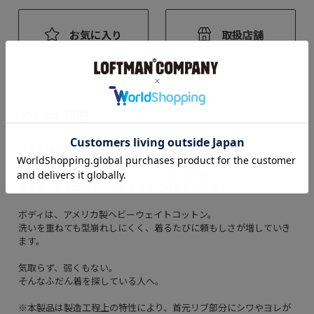
お気に入り
取扱店舗
アイテム説明
言葉を重ねなくても、伝わる強さがある。
無駄を削ぎ落としたシルエットに、ほどよい厚み。
潔く配されたロゴは、語りすぎずに輪郭を残します。
ボディは、アメリカ製ヘビーウェイトコットン。
洗いを重ねても型崩れしにくく、着るたびに頼もしさが増していき
ます。
気取らず、弱くもない。
そんなふだん着を探している人へ。
※本製品は製造工程上の特性により、首元リブ部分にシワやヨレが