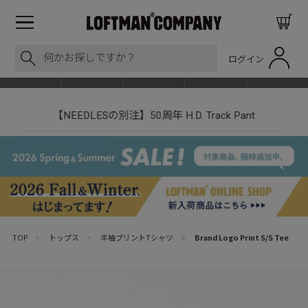
ログイン
BLOG
ITEM
BRAND
EVENT
SHOP LIST
【NEEDLESの別注】50周年 H.D. Track Pant
TOP
>
トップス
>
半袖プリントTシャツ
>
Brand Logo Print S/S Tee