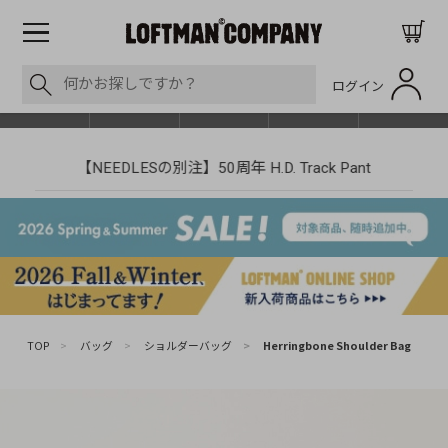
ログイン
BLOG
ITEM
BRAND
EVENT
SHOP LIST
【NEEDLESの別注】50周年 H.D. Track Pant
TOP
>
バッグ
>
ショルダーバッグ
>
Herringbone Shoulder Bag