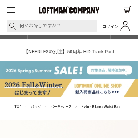
ログイン
BLOG
ITEM
BRAND
EVENT
SHOP LIST
【NEEDLESの別注】50周年 H.D. Track Pant
TOP
>
バッグ
>
ポーチ/ケース
>
Nylon B Lens Waist Bag