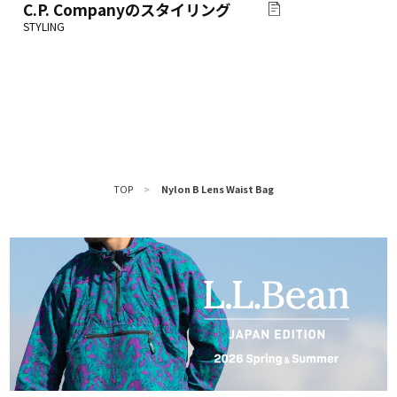
C.P. Company
のスタイリング
TOP
>
Nylon B Lens Waist Bag