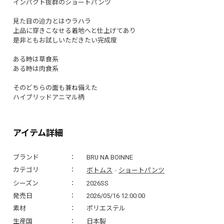
インパクト抜群のショートパンツ
見た目の迫力とはウラハラ
上品に穿きこなせる着地へと仕上げてあり
是非ともお試しいただきたい完成度
ある時は草食系
ある時は肉食系
そのどちらの面も兼ね備えた
ハイブリッドアニマル柄
アイテム詳細
ブランド
BRU NA BOINNE
ボトムス
ショートパンツ
カテゴリ
>
シーズン
2026SS
発売日
2026/05/16 12:00:00
素材
ポリエステル
生産国
日本製