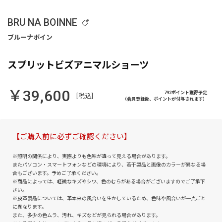
BRU NA BOINNE
スプリットビズアニマルショーツ
￥39,600
792ポイント獲得予定
[税込]
（会員登録後、ポイントが付与されます）
【ご購入前に必ずご確認ください】
※照明の関係により、実際よりも色味が違って見える場合があります。
またパソコン・スマートフォンなどの環境により、若干製品と画像のカラーが異なる場
合もございます。予めご了承ください。
※商品によっては、軽微なキズやシワ、色のむらがある場合がございますのでご了承下
さい。
※皮革製品については、革本来の風合いを生かしているため、色味や風合いが一点ごと
に異なります。
また、多少の色ムラ、汚れ、キズなどが見られる場合があります。