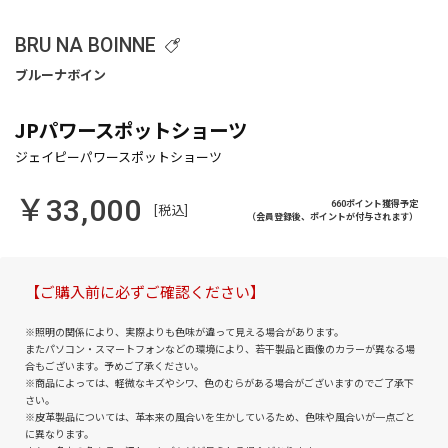
BRU NA BOINNE
JPパワースポットショーツ
￥33,000
660ポイント獲得予定
[税込]
（会員登録後、ポイントが付与されます）
【ご購入前に必ずご確認ください】
※照明の関係により、実際よりも色味が違って見える場合があります。
またパソコン・スマートフォンなどの環境により、若干製品と画像のカラーが異なる場
合もございます。予めご了承ください。
※商品によっては、軽微なキズやシワ、色のむらがある場合がございますのでご了承下
さい。
※皮革製品については、革本来の風合いを生かしているため、色味や風合いが一点ごと
に異なります。