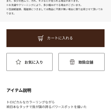
また、多少の色ムラ、汚れ、キズなどが見られる場合があります。
※お洗濯やクリーニングにより、多少縮みがでる場合がございます。
※包装紙破損、箱破損につきましては商品に不良が無い場合に限り出荷させて頂いてお
ります。
カートに入れる
お気に入り
取扱店舗
アイテム説明
トロピカルなカラーリングながら
純日本なタッチで我が国の誇るパワースポットを描いた