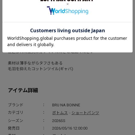
メルヘンな空気感を
カラーリングで雰囲気を変え演出した3色展開
単体でも セットアップでも素敵な
パラダイススカーフシリーズ
ショートパンツスタイルのボトムスも登場!!
ゆとりは持たせながら
スキッとしたフォルム
仕込まれた工夫は穿いていただきご確認ください
素材は薄手ながらタフさもある
毛羽を抑えたコットンツイル(ギャバ)
アイテム詳細
ブランド
BRU NA BOINNE
ボトムス
ショートパンツ
カテゴリ
>
シーズン
2026SS
発売日
2026/05/16 12:00:00