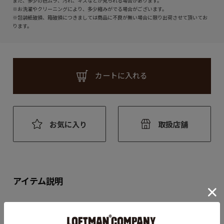
また、多少の色ムラ、汚れ、キズなどが見られる場合があります。
※お洗濯やクリーニングにより、多少縮みがでる場合がございます。
※包装紙破損、箱破損につきましては商品に不良が無い場合に限り出荷させて頂いてお
ります。
カートに入れる
お気に入り
取扱店舗
アイテム説明
まるで古き良き時代のスカーフの様に
細かく描き込まれたファンタジーの世界