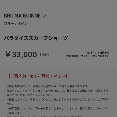
BRU NA BOINNE
パラダイススカーフショーツ
￥33,000
660ポイント獲得予定
[税込]
（会員登録後、ポイントが付与されます）
【ご購入前に必ずご確認ください】
※照明の関係により、実際よりも色味が違って見える場合があります。
またパソコン・スマートフォンなどの環境により、若干製品と画像のカラーが異なる場
合もございます。予めご了承ください。
※商品によっては、軽微なキズやシワ、色のむらがある場合がございますのでご了承下
さい。
※皮革製品については、革本来の風合いを生かしているため、色味や風合いが一点ごと
に異なります。