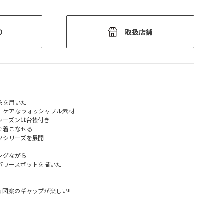
り
取扱店舗
糸を用いた
ーケアなウォッシャブル素材
シーズンは台襟付き
で着こなせる
ツシリーズを展開
ングながら
パワースポットを描いた
図案のギャップが楽しい!!