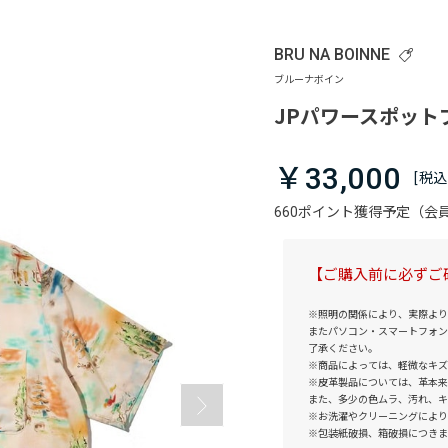
BRU NA BOINNE
JPパワースポット
￥33,000
660ポイント獲得予定（
【ご購入前に必ずご
※照明の関係により、実際より
またパソコン・スマートフォン
了承ください。
※商品によっては、軽微なキズ
※皮革製品については、革本来
また、多少の色ムラ、汚れ、キ
※お洗濯やクリーニングにより
※包装紙破損、箱破損につきま