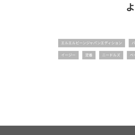
よ
エルエルビーンジャパンエディション
イージー
定番
ニードルズ
ベ