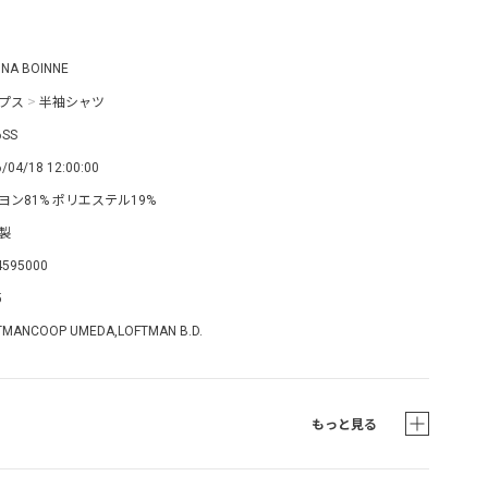
 NA BOINNE
プス
>
半袖シャツ
6SS
/04/18 12:00:00
ヨン81% ポリエステル19%
製
4595000
5
TMANCOOP UMEDA,LOFTMAN B.D.
もっと見る