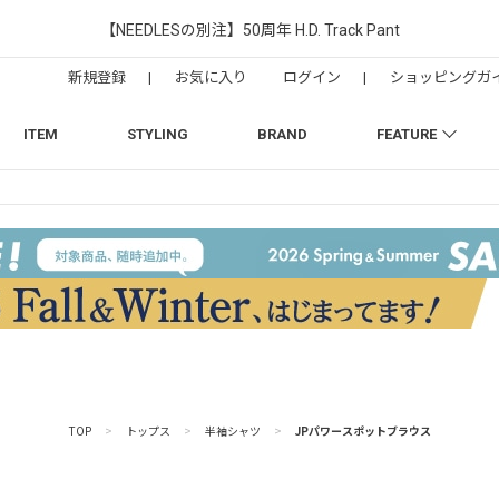
【NEEDLESの別注】50周年 H.D. Track Pant
新規登録
|
お気に入り
ログイン
|
ショッピングガ
ITEM
STYLING
BRAND
FEATURE
TOP
>
トップス
>
半袖シャツ
>
JPパワースポットブラウス