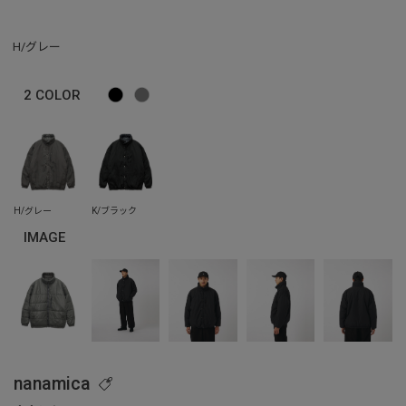
H/グレー
2
COLOR
IMAGE
nanamica