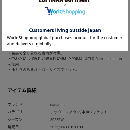
アイテム説明
・リバーシブル仕様のインシュレーションジャケット。
・表側にリサイクルナイロンツイル、裏側にリサイクルナイロンリ
ップストップを使用。
・表裏で全く異なる表情が特徴。
・中わたには保温性と軽量性に優れたPRIMALOFT® Black Insulation
を使用。
・ゆとりのあるオーバーサイズフィット。
アイテム詳細
ブランド
nanamica
アウター
ダウン/中綿ジャケット
カテゴリ
>
シーズン
2025FW
発売日
2025/09/11 12:00:00