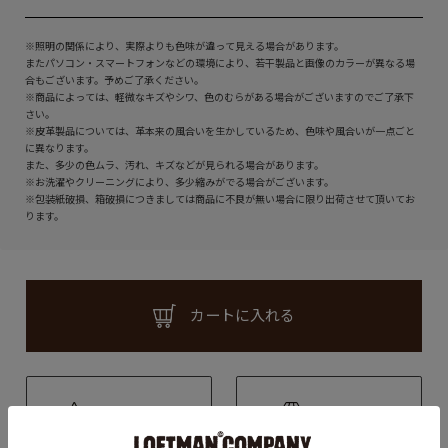
※照明の関係により、実際よりも色味が違って見える場合があります。
またパソコン・スマートフォンなどの環境により、若干製品と画像のカラーが異なる場
合もございます。予めご了承ください。
※商品によっては、軽微なキズやシワ、色のむらがある場合がございますのでご了承下
さい。
※皮革製品については、革本来の風合いを生かしているため、色味や風合いが一点ごと
に異なります。
また、多少の色ムラ、汚れ、キズなどが見られる場合があります。
※お洗濯やクリーニングにより、多少縮みがでる場合がございます。
※包装紙破損、箱破損につきましては商品に不良が無い場合に限り出荷させて頂いてお
ります。
カートに入れる
お気に入り
取扱店舗