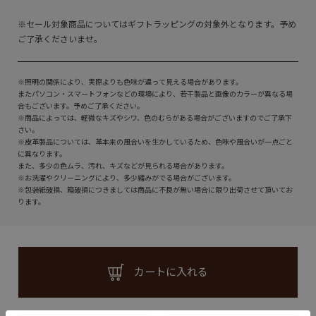
※セール対象商品についてはギフトラッピングの対象外となります。予め
ご了承くださいませ。
※照明の関係により、実際よりも色味が違って見える場合があります。
またパソコン・スマートフォンなどの環境により、若干製品と画像のカラーが異なる場
合もございます。予めご了承ください。
※商品によっては、軽微なキズやシワ、色のむらがある場合がございますのでご了承下
さい。
※皮革製品については、革本来の風合いを生かしているため、色味や風合いが一点ごと
に異なります。
また、多少の色ムラ、汚れ、キズなどが見られる場合があります。
※お洗濯やクリーニングにより、多少縮みがでる場合がございます。
※包装紙破損、箱破損につきましては商品に不良が無い場合に限り出荷させて頂いてお
ります。
カートに入れる