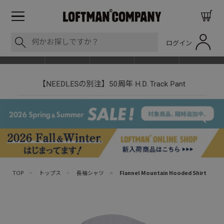
ログイン
BLOG
ITEM
BRAND
EVENT
SHOP LIST
【NEEDLESの別注】50周年 H.D. Track Pant
TOP
>
トップス
>
長袖シャツ
>
Flannel Mountain Hooded Shirt