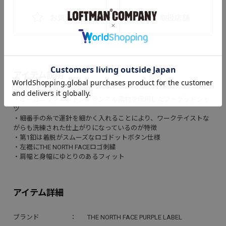
お気に入り
取扱店舗
アイテム説明
・オーガニックコットンフランネル素材を使用したフーデッドシャ
ツ
・細番手の糸で運針を細かく入れることにより、ワークテイストな
がらも洗練された仕上がりになっているのが特徴
・第1釦は着脱がスムーズなロゴドットボタン仕様
・左裾にTHE NORTH FACEロゴ刺繍
・肩幅と身幅にゆとりのあるフィット
アイテム詳細
ブランド
THE NORTH FACE PURPLE LABEL