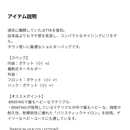
アイテム説明
過去に展開していたJETTAを復刻。
従来品よりもマチ感を見直し、コンパクトなサイジングにリモデ
ル。
タウン使いに最適なショルダーバッグです。
【スペック】
内装：ポケット（小）×2
着脱式キーホルダー
外装：
フロント：ポケット（小）×1
バック：ポケット（小）×1
【オススメポイント】
-BRIEFINGで最もヘビーなマテリアル-
・BRIEFINGが使用しているマテリアルの中で最もヘビーな、強度や
耐久性、耐摩耗性に優れた「バリスティックナイロン」を採用。デ
イリーなヘビーユースにも適しています。
【MADE IN USA COLLECTION】