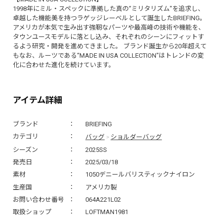
1998年にミル・スペックに準拠した真の“ミリタリズム"を追求し、
卓越した機能美を持つラゲッジレーベルとして誕生したBRIEFING。
アメリカが本気で生み出す強靭なパーツや最高峰の技術や機能を、
タウンユースモデルに落とし込み、それぞれのシーンにフィットす
るよう研究・開発を進めてきました。 ブランド誕生から20年超えて
もなお、ルーツである“MADE IN USA COLLECTION"はトレンドの変
化に合わせた進化を続けています。
アイテム詳細
ブランド
BRIEFING
バッグ
ショルダーバッグ
カテゴリ
>
シーズン
2025SS
発売日
2025/03/18
素材
1050デニールバリスティックナイロン
生産国
アメリカ製
お問い合わせ番号
064A221L02
取扱ショップ
LOFTMAN1981