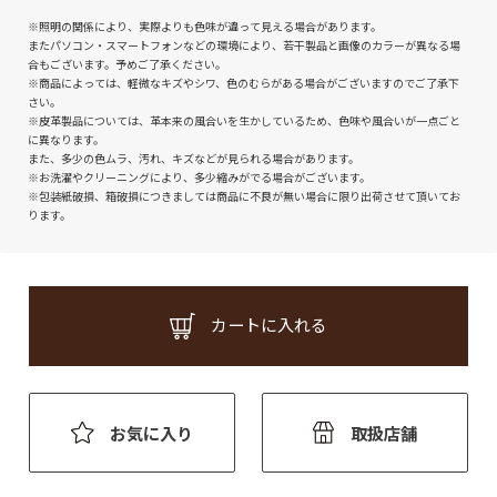
※照明の関係により、実際よりも色味が違って見える場合があります。
またパソコン・スマートフォンなどの環境により、若干製品と画像のカラーが異なる場
合もございます。予めご了承ください。
※商品によっては、軽微なキズやシワ、色のむらがある場合がございますのでご了承下
さい。
※皮革製品については、革本来の風合いを生かしているため、色味や風合いが一点ごと
に異なります。
また、多少の色ムラ、汚れ、キズなどが見られる場合があります。
※お洗濯やクリーニングにより、多少縮みがでる場合がございます。
※包装紙破損、箱破損につきましては商品に不良が無い場合に限り出荷させて頂いてお
ります。
カートに入れる
お気に入り
取扱店舗