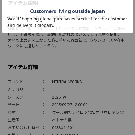
アイテム説明
肌寒い時期に活躍する、保温性のある裏地を使用したウールパン
ツ。
表地にウール、ナイロン、ポリウレタンを交織したフラノ生地を使
用し、上質感を演出。裏地に肌離れのよいメッシュ素材を使用。
素材の上品さを生かした落ち着いた雰囲気で、タウンユースや在宅
ワークにも適したアイテム。
アイテム詳細
ブランド
NEUTRALWORKS.
カテゴリ
シーズン
2025FW
発売日
2025/09/27 12:00:00
素材
ウール89% ナイロン10% ポリウレタン1%
生産国
ベトナム製
お問い合わせ番号
043SU44201