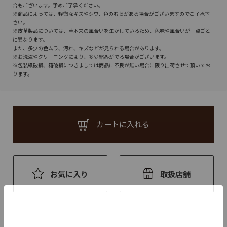
合もございます。予めご了承ください。
※商品によっては、軽微なキズやシワ、色のむらがある場合がございますのでご了承下
さい。
※皮革製品については、革本来の風合いを生かしているため、色味や風合いが一点ごと
に異なります。
また、多少の色ムラ、汚れ、キズなどが見られる場合があります。
※お洗濯やクリーニングにより、多少縮みがでる場合がございます。
※包装紙破損、箱破損につきましては商品に不良が無い場合に限り出荷させて頂いてお
ります。
カートに入れる
お気に入り
取扱店舗