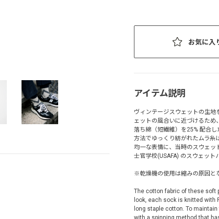
お気に入
アイテム説明
ヴィンテージスウェットの生地
ェットの風合いに近づけるため
落ち綿（短繊維）を25% 配合
方法でゆっくり紡がれたムラ糸
均一な表情に、当時のスウェット
士官学校(USAFA) のスウェ
※乾燥機の使用は縮みの原因と
The cotton fabric of these soft
look, each sock is knitted with
long staple cotton. To maintain
with a spinning method that has