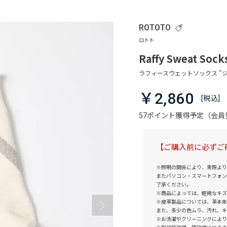
ROTOTO
Raffy Sweat Sock
￥2,860
57ポイント獲得予定（会
【ご購入前に必ずご
※照明の関係により、実際より
またパソコン・スマートフォン
了承ください。
※商品によっては、軽微なキズ
※皮革製品については、革本来
また、多少の色ムラ、汚れ、キ
※お洗濯やクリーニングにより