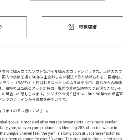
り
取扱店舗
を参考に編み立てたソフトなパイル編みのコットンソックス。当時のスウ
、国内の紡績工場で50年以上変わらない製法で作り続けられる、長繊維に
したラフィ（RAFFY）と呼ばれるコットンのムラ糸を採用。昔ながらの紡績
は、独特の凹凸感とタッチが特徴。現代の量産型紡績では表現できない不
の風合いが感じられます。ジグザグの切り替えは、80～90年代の米空軍
ットパンツのデザインから着想を得ています。
なりますのでお避けください。
 piled socks is modeled after vintage sweatshirts. For a more similar
 Raffy yarn, uneven yarn produced by blending 25% of cotton waste in
 the unique uneven feel, the yarn is slowly spun at Japanese factories
 not been changed for over 50 years. The irregular surface is not seen