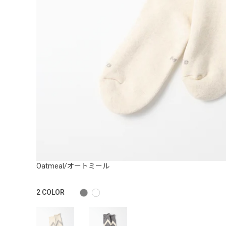
Oatmeal/オートミール
2
COLOR