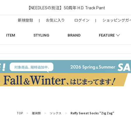
【NEEDLESの別注】50周年 H.D. Track Pant
新規登録
|
お気に入り
ログイン
|
ショッピングガ
ITEM
STYLING
BRAND
FEATURE
TOP
>
雑貨類
>
ソックス
>
Raffy Sweat Socks "Zig Zag"