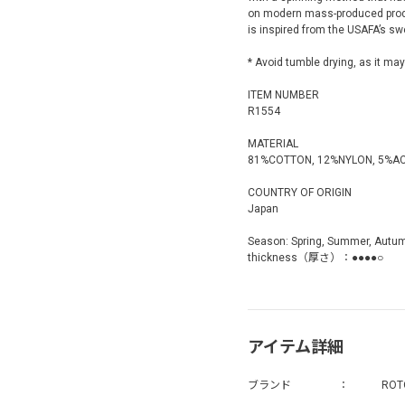
on modern mass-produced produc
is inspired from the USAFA’s 
* Avoid tumble drying, as it ma
ITEM NUMBER
R1554
MATERIAL
81%COTTON, 12%NYLON, 5%AC
COUNTRY OF ORIGIN
Japan
Season: Spring, Summer, Autu
thickness（厚さ）：●●●●○
アイテム詳細
ブランド
ROT