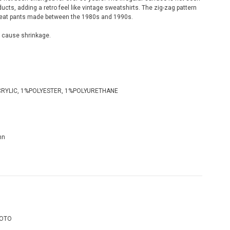
ts, adding a retro feel like vintage sweatshirts. The zig-zag pattern
sweat pants made between the 1980s and 1990s.
y cause shrinkage.
RYLIC, 1%POLYESTER, 1%POLYURETHANE
mn
OTO