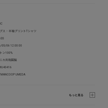
IC
プス
>
半袖プリントTシャツ
6SS
/05/06 12:00:00
トン100%
ニカ共和国製
MU40416
TMANCOOP UMEDA
もっと見る