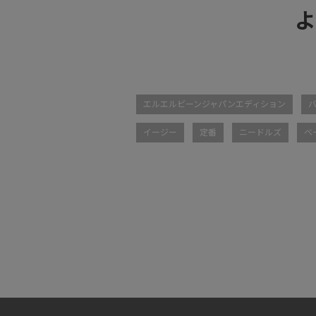
よ
エルエルビーンジャパンエディション
イージー
定番
ニードルズ
ベ