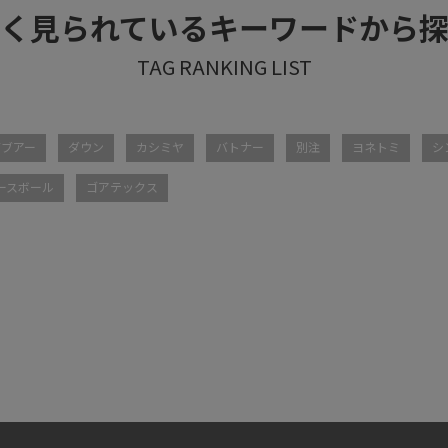
く見られているキーワードから
バブアー
ダウン
カシミヤ
バトナー
別注
ヨネトミ
シ
ースボール
ゴアテックス