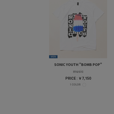
MEN
SONIC YOUTH "BOMB POP"
music
PRICE : ￥7,150
1
COLOR