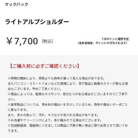
ライトアルプショルダー
￥7,700
154ポイント獲得予定
[税込]
（会員登録後、ポイントが付与されます）
【ご購入前に必ずご確認ください】
※照明の関係により、実際よりも色味が違って見える場合があります。
またパソコン・スマートフォンなどの環境により、若干製品と画像のカラーが異なる場
合もございます。予めご了承ください。
※商品によっては、軽微なキズやシワ、色のむらがある場合がございますのでご了承下
さい。
※皮革製品については、革本来の風合いを生かしているため、色味や風合いが一点ごと
に異なります。
また、多少の色ムラ、汚れ、キズなどが見られる場合があります。
※お洗濯やクリーニングにより、多少縮みがでる場合がございます。
※包装紙破損、箱破損につきましては商品に不良が無い場合に限り出荷させて頂いてお
ります。