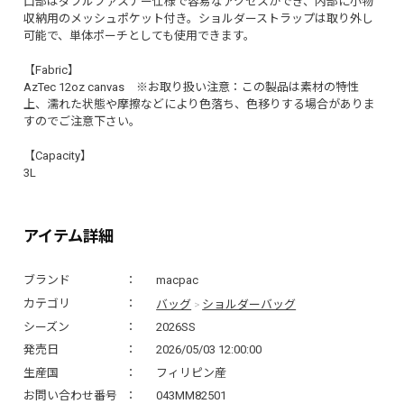
口部はダブルファスナー仕様で容易なアクセスができ、内部に小物
収納用のメッシュポケット付き。ショルダーストラップは取り外し
可能で、単体ポーチとしても使用できます。
【Fabric】
AzTec 12oz canvas ※お取り扱い注意：この製品は素材の特性
上、濡れた状態や摩擦などにより色落ち、色移りする場合がありま
すのでご注意下さい。
【Capacity】
3L
アイテム詳細
ブランド
macpac
バッグ
ショルダーバッグ
カテゴリ
>
シーズン
2026SS
発売日
2026/05/03 12:00:00
生産国
フィリピン産
お問い合わせ番号
043MM82501