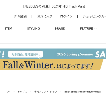
【NEEDLESの別注】50周年 H.D. Track Pant
新規登録
|
お気に入り
ログイン
|
ショッピングガ
ITEM
STYLING
BRAND
FEATURE
TOP
>
トップス
>
半袖プリントTシャツ
>
Butterflies of North America