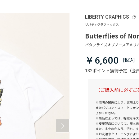
LIBERTY GRAPHICS
Butterflies of No
￥6,600
132ポイント獲得予定（
【ご購入前に必ずご
※照明の関係により、実際より
またパソコン・スマートフォン
了承ください。
※商品によっては、軽微なキズ
※皮革製品については、革本来
また、多少の色ムラ、汚れ、キ
※お洗濯やクリーニングにより