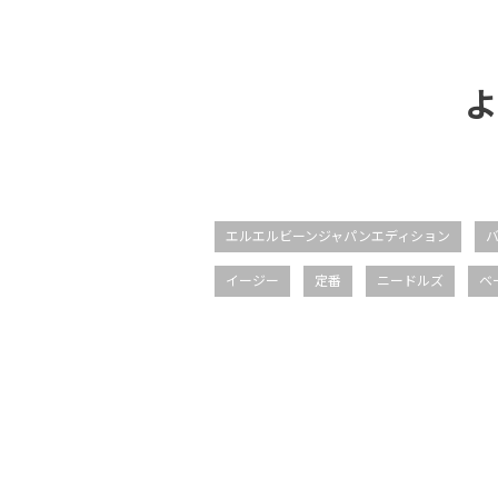
よ
エルエルビーンジャパンエディション
イージー
定番
ニードルズ
ベ