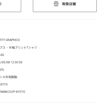
り
取扱店舗
ERTY GRAPHICS
プス
>
半袖プリントTシャツ
6SS
/05/08 12:00:00
0%
ニカ共和国製
LGY7G
TMANCOOP KYOTO