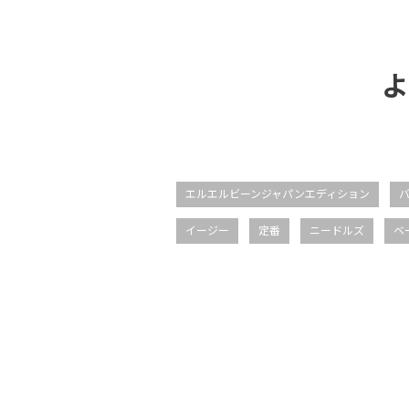
よ
エルエルビーンジャパンエディション
イージー
定番
ニードルズ
ベ