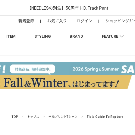
【NEEDLESの別注】50周年 H.D. Track Pant
新規登録
|
お気に入り
ログイン
|
ショッピングガ
ITEM
STYLING
BRAND
FEATURE
TOP
>
トップス
>
半袖プリントTシャツ
>
Field Guide To Raptors