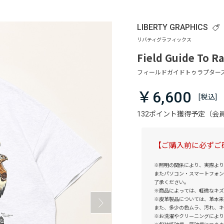
LIBERTY GRAPHICS
Field Guide To R
￥6,600
132ポイント獲得予定（
【ご購入前に必ずご
※照明の関係により、実際より
またパソコン・スマートフォン
了承ください。
※商品によっては、軽微なキズ
※皮革製品については、革本来
また、多少の色ムラ、汚れ、キ
※お洗濯やクリーニングにより