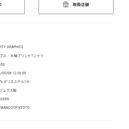
り
取扱店舗
ERTY GRAPHICS
プス
>
半袖プリントTシャツ
6SS
/05/08 12:00:00
9% ポリエステル1％
ジュラス製
LGX0H
TMANCOOP KYOTO