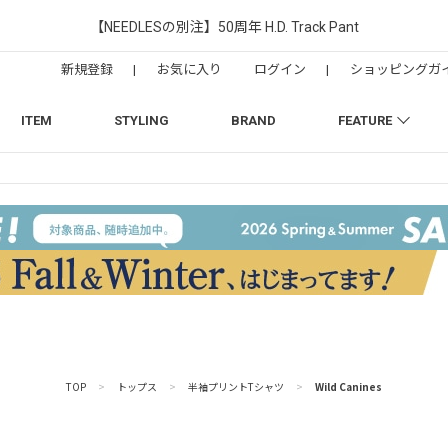
【NEEDLESの別注】50周年 H.D. Track Pant
新規登録
|
お気に入り
ログイン
|
ショッピングガ
ITEM
STYLING
BRAND
FEATURE
TOP
>
トップス
>
半袖プリントTシャツ
>
Wild Canines