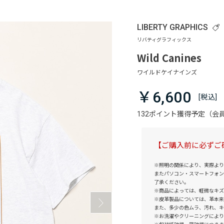
LIBERTY GRAPHICS
Wild Canines
￥6,600
132ポイント獲得予定（
【ご購入前に必ずご
※照明の関係により、実際より
またパソコン・スマートフォン
了承ください。
※商品によっては、軽微なキズ
※皮革製品については、革本来
また、多少の色ムラ、汚れ、キ
※お洗濯やクリーニングにより