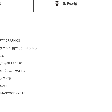
り
取扱店舗
ERTY GRAPHICS
プス
>
半袖プリントTシャツ
6SS
/05/08 12:00:00
9% ポリエステル1％
ラグア製
LG283
TMANCOOP KYOTO