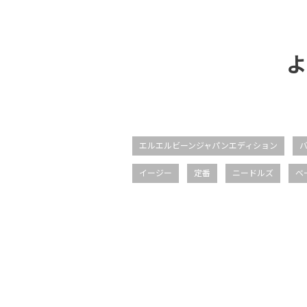
よ
エルエルビーンジャパンエディション
イージー
定番
ニードルズ
ベ