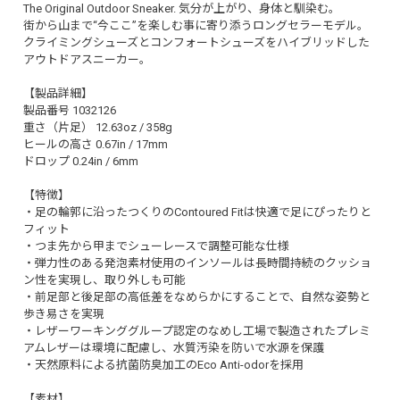
The Original Outdoor Sneaker. 気分が上がり、身体と馴染む。
街から山まで“今ここ”を楽しむ事に寄り添うロングセラーモデル。
クライミングシューズとコンフォートシューズをハイブリッドした
アウトドアスニーカー。
【製品詳細】
製品番号 1032126
重さ（片足） 12.63oz / 358g
ヒールの高さ 0.67in / 17mm
ドロップ 0.24in / 6mm
【特徴】
・足の輪郭に沿ったつくりのContoured Fitは快適で足にぴったりと
フィット
・つま先から甲までシューレースで調整可能な仕様
・弾力性のある発泡素材使用のインソールは長時間持続のクッショ
ン性を実現し、取り外しも可能
・前足部と後足部の高低差をなめらかにすることで、自然な姿勢と
歩き易さを実現
・レザーワーキンググループ認定のなめし工場で製造されたプレミ
アムレザーは環境に配慮し、水質汚染を防いで水源を保護
・天然原料による抗菌防臭加工のEco Anti-odorを採用
【素材】