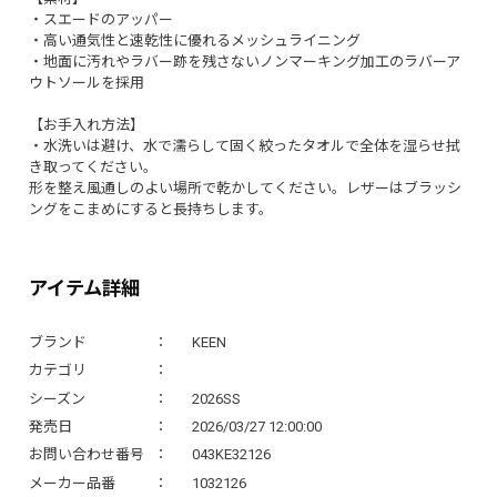
・スエードのアッパー
・高い通気性と速乾性に優れるメッシュライニング
・地面に汚れやラバー跡を残さないノンマーキング加工のラバーア
ウトソールを採用
【お手入れ方法】
・水洗いは避け、水で濡らして固く絞ったタオルで全体を湿らせ拭
き取ってください。
形を整え風通しのよい場所で乾かしてください。レザーはブラッシ
ングをこまめにすると長持ちします。
アイテム詳細
ブランド
KEEN
カテゴリ
シーズン
2026SS
発売日
2026/03/27 12:00:00
お問い合わせ番号
043KE32126
メーカー品番
1032126