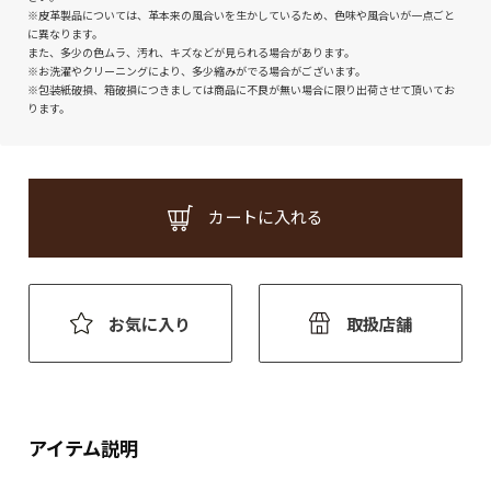
※皮革製品については、革本来の風合いを生かしているため、色味や風合いが一点ごと
に異なります。
また、多少の色ムラ、汚れ、キズなどが見られる場合があります。
※お洗濯やクリーニングにより、多少縮みがでる場合がございます。
※包装紙破損、箱破損につきましては商品に不良が無い場合に限り出荷させて頂いてお
ります。
カートに入れる
お気に入り
取扱店舗
アイテム説明