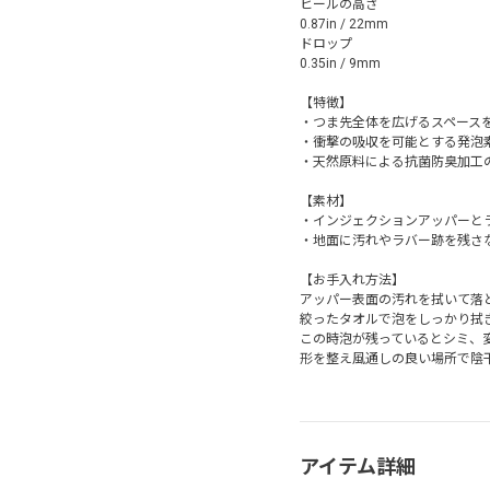
ヒールの高さ
0.87in / 22mm
ドロップ
0.35in / 9mm
【特徴】
・つま先全体を広げるスペース
・衝撃の吸収を可能とする発泡
・天然原料による抗菌防臭加工のEco
【素材】
・インジェクションアッパーと
・地面に汚れやラバー跡を残さ
【お手入れ方法】
アッパー表面の汚れを拭いて落
絞ったタオルで泡をしっかり拭
この時泡が残っているとシミ、
形を整え風通しの良い場所で陰
アイテム詳細