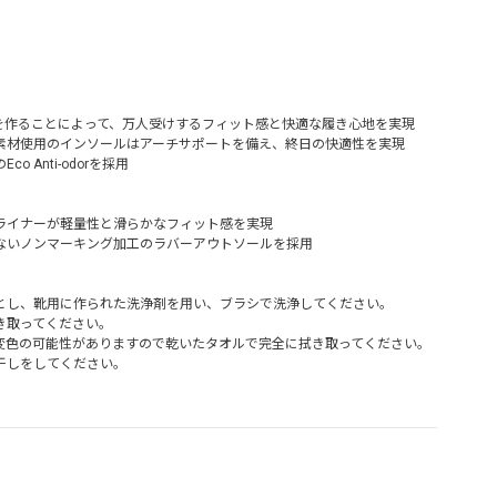
を作ることによって、万人受けするフィット感と快適な履き心地を実現
素材使用のインソールはアーチサポートを備え、終日の快適性を実現
 Anti-odorを採用
ライナーが軽量性と滑らかなフィット感を実現
ないノンマーキング加工のラバーアウトソールを採用
とし、靴用に作られた洗浄剤を用い、ブラシで洗浄してください。
き取ってください。
変色の可能性がありますので乾いたタオルで完全に拭き取ってください。
干しをしてください。