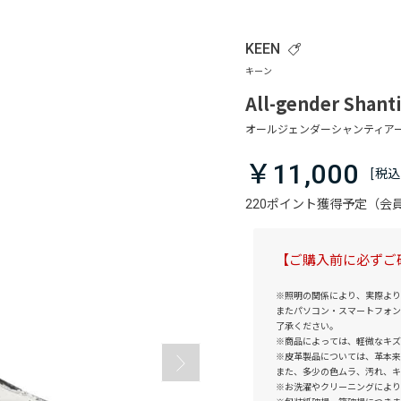
KEEN
All-gender Shant
￥11,000
220ポイント獲得予定（
【ご購入前に必ずご
※照明の関係により、実際より
またパソコン・スマートフォン
了承ください。
※商品によっては、軽微なキズ
※皮革製品については、革本来
また、多少の色ムラ、汚れ、キ
※お洗濯やクリーニングにより