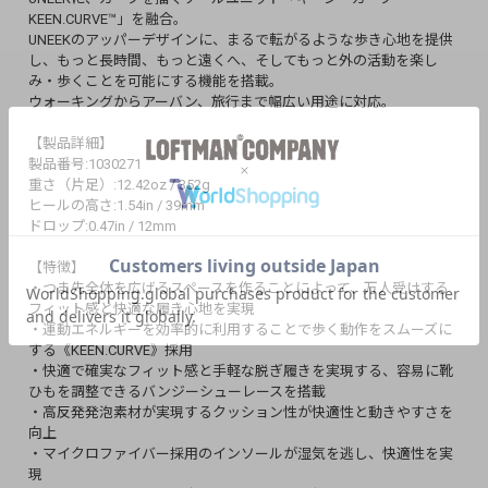
KEEN.CURVE™」を融合。
UNEEKのアッパーデザインに、まるで転がるような歩き心地を提供
し、もっと長時間、もっと遠くへ、そしてもっと外の活動を楽し
み・歩くことを可能にする機能を搭載。
ウォーキングからアーバン、旅行まで幅広い用途に対応。
【製品詳細】
製品番号:1030271
重さ（片足）:12.42oz / 352g
ヒールの高さ:1.54in / 39mm
ドロップ:0.47in / 12mm
【特徴】
・つま先全体を広げるスペースを作ることによって、万人受けする
フィット感と快適な履き心地を実現
・運動エネルギーを効率的に利用することで歩く動作をスムーズに
する《KEEN.CURVE》採用
・快適で確実なフィット感と手軽な脱ぎ履きを実現する、容易に靴
ひもを調整できるバンジーシューレースを搭載
・高反発発泡素材が実現するクッション性が快適性と動きやすさを
向上
・マイクロファイバー採用のインソールが湿気を逃し、快適性を実
現