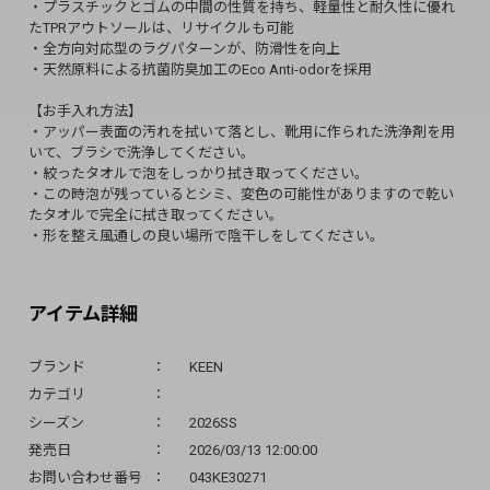
・プラスチックとゴムの中間の性質を持ち、軽量性と耐久性に優れ
たTPRアウトソールは、リサイクルも可能
・全方向対応型のラグパターンが、防滑性を向上
・天然原料による抗菌防臭加工のEco Anti-odorを採用
【お手入れ方法】
・アッパー表面の汚れを拭いて落とし、靴用に作られた洗浄剤を用
いて、ブラシで洗浄してください。
・絞ったタオルで泡をしっかり拭き取ってください。
・この時泡が残っているとシミ、変色の可能性がありますので乾い
たタオルで完全に拭き取ってください。
・形を整え風通しの良い場所で陰干しをしてください。
アイテム詳細
ブランド
KEEN
カテゴリ
シーズン
2026SS
発売日
2026/03/13 12:00:00
お問い合わせ番号
043KE30271