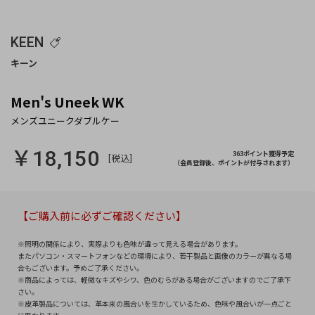
KEEN
Men's Uneek WK
￥18,150
363ポイント獲得予定
[税込]
（会員登録後、ポイントが付与されます）
【ご購入前に必ずご確認ください】
※照明の関係により、実際よりも色味が違って見える場合があります。
またパソコン・スマートフォンなどの環境により、若干製品と画像のカラーが異なる場
合もございます。予めご了承ください。
※商品によっては、軽微なキズやシワ、色のむらがある場合がございますのでご了承下
さい。
※皮革製品については、革本来の風合いを生かしているため、色味や風合いが一点ごと