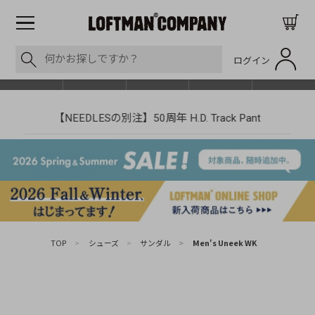
ログイン
BLOG
ITEM
BRAND
EVENT
SHOP LIST
【NEEDLESの別注】50周年 H.D. Track Pant
TOP
>
シューズ
>
サンダル
>
Men's Uneek WK