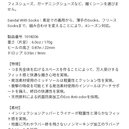
フィスシューズ、ガーデニングシューズなど、履くシーンを選びま
せん。
Sandal With Socks：素足での着用から、薄手のSocks、フリース
Socksまで、組み合わせを変えることにより、4シーズン対応。
製品番号: 1018206
重さ（片足）: 6.0oz / 170g
ヒールの高さ: 0.87in / 22mm
ドロップ: 0.35in / 9mm
【特徴】
・つま先全体を広げるスペースを作ることによって、万人受けする
フィット感と快適な履き心地を実現。
・発泡素材使用のミッドソールは軽量性とクッション性を実現。
・衝撃の吸収を可能とする発泡素材使用のインソールはアーチサポ
ートを備え、終日の快適性を実現。
・天然原料による抗菌防臭加工のEco Anti-odorを採用。
【素材】
・インジェクションアッパーとライナーが軽量性と滑らかなフィッ
ト感を実現。
・地面に汚れやラバー跡を残さないノンマーキング加工のラバーア