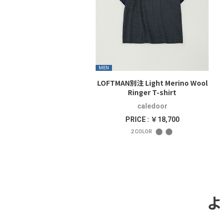
MEN
LOFTMAN別注 Light Merino Wool
Ringer T-shirt
caledoor
PRICE : ￥18,700
2
COLOR
よ