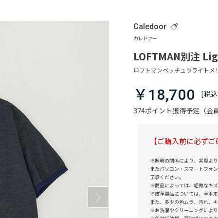
Caledoor
LOFTMAN別注 Light
￥18,700
374ポイント獲得予定（
【ご購入前に必ずご
※照明の関係により、実際より
またパソコン・スマートフォン
了承ください。
※商品によっては、軽微なキズ
※皮革製品については、革本来
また、多少の色ムラ、汚れ、キ
※お洗濯やクリーニングにより