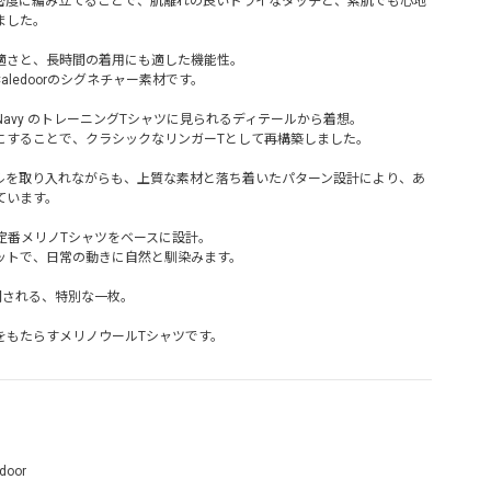
密度に編み立てることで、肌離れの良いドライなタッチと、素肌でも心地
ました。
適さと、長時間の着用にも適した機能性。
ledoorのシグネチャー素材です。
l Navy のトレーニングTシャツに見られるディテールから着想。
にすることで、クラシックなリンガーTとして再構築しました。
ルを取り入れながらも、上質な素材と落ち着いたパターン設計により、あ
ています。
rの定番メリノTシャツをベースに設計。
ットで、日常の動きに自然と馴染みます。
で展開される、特別な一枚。
をもたらすメリノウールTシャツです。
door