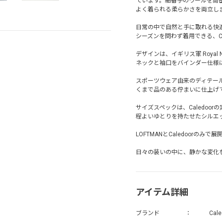
ています。細番手のウールを高
よく着られる柔らかさを両立し
日常の中で自然と手に取れる快
シーズンを問わず着用できる、Ca
デザインは、イギリス軍 Roya
ネックと袖口をバインダー仕様
スポーツウェア由来のディテー
くまで品のある佇まいに仕上げ
サイズスペックは、Caledoo
程よいゆとりを持たせたシルエ
LOFTMANとCaledoorのみ
日々の装いの中に、静かな変化
アイテム詳細
ブランド
Cale