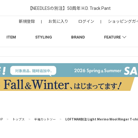
【NEEDLESの別注】50周年 H.D. Track Pant
新規登録
|
お気に入り
ログイン
|
ショッピングガ
ITEM
STYLING
BRAND
FEATURE
OP
>
トップス
>
半袖カットソー
>
LOFTMAN別注 Light Merino Wool Ringer T-shi