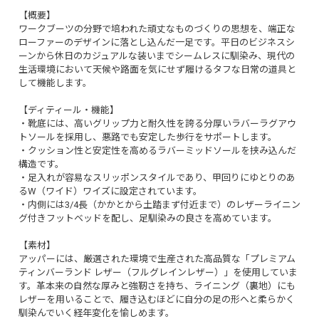
【概要】
ワークブーツの分野で培われた頑丈なものづくりの思想を、端正な
ローファーのデザインに落とし込んだ一足です。平日のビジネスシ
ーンから休日のカジュアルな装いまでシームレスに馴染み、現代の
生活環境において天候や路面を気にせず履けるタフな日常の道具と
して機能します。
【ディティール・機能】
・靴底には、高いグリップ力と耐久性を誇る分厚いラバーラグアウ
トソールを採用し、悪路でも安定した歩行をサポートします。
・クッション性と安定性を高めるラバーミッドソールを挟み込んだ
構造です。
・足入れが容易なスリッポンスタイルであり、甲回りにゆとりのあ
るW（ワイド）ワイズに設定されています。
・内側には3/4長（かかとから土踏まず付近まで）のレザーライニン
グ付きフットベッドを配し、足馴染みの良さを高めています。
【素材】
アッパーには、厳選された環境で生産された高品質な「プレミアム
ティンバーランド レザー（フルグレインレザー）」を使用していま
す。革本来の自然な厚みと強靭さを持ち、ライニング（裏地）にも
レザーを用いることで、履き込むほどに自分の足の形へと柔らかく
馴染んでいく経年変化を愉しめます。