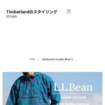
Timberland
のスタイリング
TOP
>
Authentic Loafer Men's