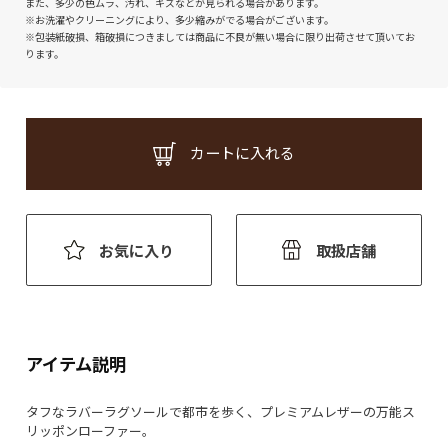
また、多少の色ムラ、汚れ、キズなどが見られる場合があります。
※お洗濯やクリーニングにより、多少縮みがでる場合がございます。
※包装紙破損、箱破損につきましては商品に不良が無い場合に限り出荷させて頂いてお
ります。
カートに入れる
お気に入り
取扱店舗
アイテム説明
タフなラバーラグソールで都市を歩く、プレミアムレザーの万能ス
リッポンローファー。