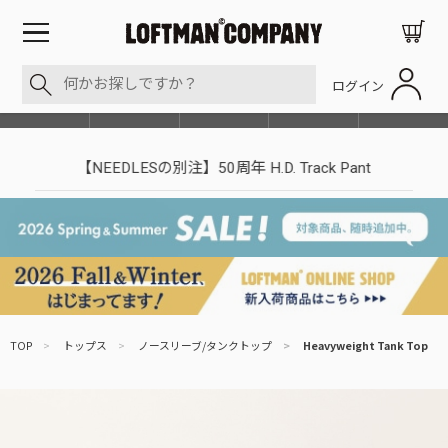
ログイン
BLOG
ITEM
BRAND
EVENT
SHOP LIST
【NEEDLESの別注】50周年 H.D. Track Pant
TOP
>
トップス
>
ノースリーブ/タンクトップ
>
Heavyweight Tank Top