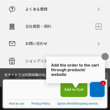
よくある質問
会社概要・規約
お問い合わせ
ショップリスト
当サイトでは利用体験の向上およびコンテンツの最適な提供、ト
PC版サイト
ラフィックの分析を目的としてCookieを使用しています。
サイトの閲覧を継続された場合、Cookieの利用に同意したことも
のといたします。
詳細については
個人情報保護方針
をご確認ください。
承諾する
Copyright © LOFTMAN COMPANY. All rights reserved.