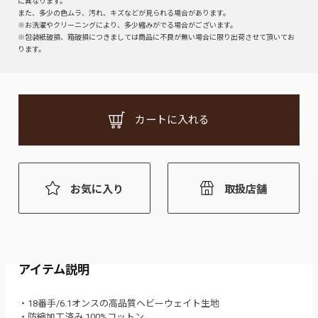
に異なります。
また、多少の色ムラ、汚れ、キズなどが見られる場合があります。
※お洗濯やクリーニングにより、多少縮みがでる場合がございます。
※包装紙破損、箱破損につきましては商品に不良が無い場合に限り出荷させて頂いてお
ります。
カートに入れる
お気に入り
取扱店舗
アイテム説明
・18番手/6.1オンスの高品質ヘビーウェイト生地
・防縮加工済み 100%コットン