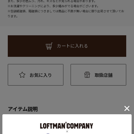
また、多少の色ムラ、汚れ、キズなどが見られる場合があります。
※お洗濯やクリーニングにより、多少縮みがでる場合がございます。
※包装紙破損、箱破損につきましては商品に不良が無い場合に限り出荷させて頂いてお
ります。
カートに入れる
お気に入り
取扱店舗
アイテム説明
ピリアックはセントジェームスの春夏の定番シャツ。
すっきりしたボートネックに、半袖はふつうよりやや長め。袖まわ