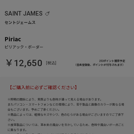
SAINT JAMES
Piriac
￥12,650
253ポイント獲得予定
[税込]
（会員登録後、ポイントが付与されます）
【ご購入前に必ずご確認ください】
※照明の関係により、実際よりも色味が違って見える場合があります。
またパソコン・スマートフォンなどの環境により、若干製品と画像のカラーが異なる場
合もございます。予めご了承ください。
※商品によっては、軽微なキズやシワ、色のむらがある場合がございますのでご了承下
さい。
※皮革製品については、革本来の風合いを生かしているため、色味や風合いが一点ごと
に異なります。