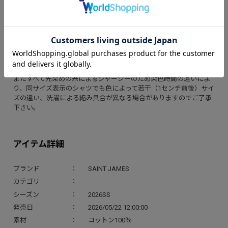
りがきれいに見えます。
ウェッソンと同じくコットン100％ですが、さらりとした薄手の素
材は、吸湿性にも優れ、素肌に気持ちいい着心地です。
※サイズ7のみ値段が税込￥11,000になります。
※100%コットン
※洗濯回数や経年数にもよりますが、着丈・袖丈ともに縦に2セン
チ前後縮みます。
またすべて先染めの糸によるジャージーのため染色時間の違いによ
り、同サイズ表示のシャツでも色によって若干（1センチ前後）サイ
ズの違い、洗濯による縮み具合が異なる場合がありますのでご了承
下さい。
アイテム詳細
ブランド
SAINT JAMES
カテゴリ
シーズン
2026SS
発売日
2026/05/22 12:00:00
素材
コットン100％