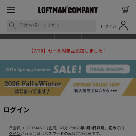
ログイン
BLOG
ITEM
BRAND
EVENT
SHOP LIST
【7/18】セール対象品追加しました！
【
ログイン
旧会員（LOFTMAN EQ会員）の方で
2023年3月8日以降、初めてロ
グイン
される会員はパスワードの再設定が必要です。