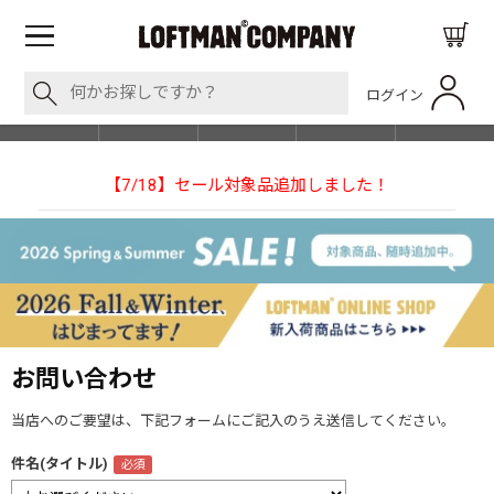
ログイン
BLOG
ITEM
BRAND
EVENT
SHOP LIST
した！
【NEEDLESの別注】50周年 H.D. Track Pant
お問い合わせ
当店へのご要望は、下記フォームにご記入のうえ送信してください。
件名(タイトル)