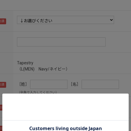
Tapestry
（L(MEN) Navy/ネイビー）
［姓］
［名］
（全角で入力してください）