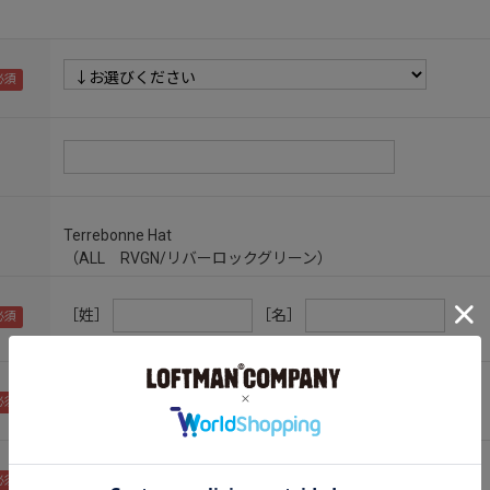
Terrebonne Hat
（ALL RVGN/リバーロックグリーン）
［姓］
［名］
（全角で入力してください）