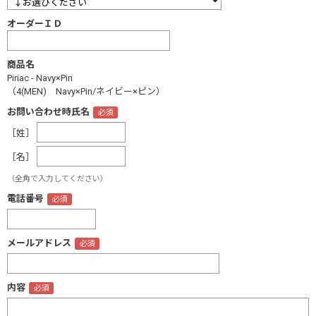
オーダーＩＤ
商品名
Piriac - Navy×Pin
（4(MEN) Navy×Pin/ネイビー×ピン）
お問い合わせ時氏名
［姓］
［名］
（全角で入力してください）
電話番号
メールアドレス
内容