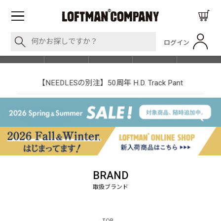
ログイン
BLOG
ITEM
BRAND
EVENT
SHOP LIST
【NEEDLESの別注】50周年 H.D. Track Pant
BRAND
TOP