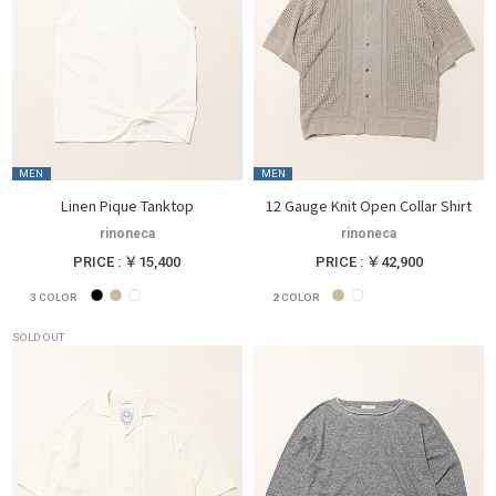
MEN
MEN
Linen Pique Tanktop
12 Gauge Knit Open Collar Shirt
rinoneca
rinoneca
PRICE : ￥15,400
PRICE : ￥42,900
3
COLOR
2
COLOR
SOLD OUT