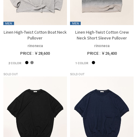
MEN
MEN
Linen High-Twist Cotton Boat Neck
Linen High-Twist Cotton Crew
Pullover
Neck Short Sleeve Pullover
rinoneca
rinoneca
PRICE : ￥28,600
PRICE : ￥26,400
2
COLOR
1
COLOR
SOLD OUT
SOLD OUT