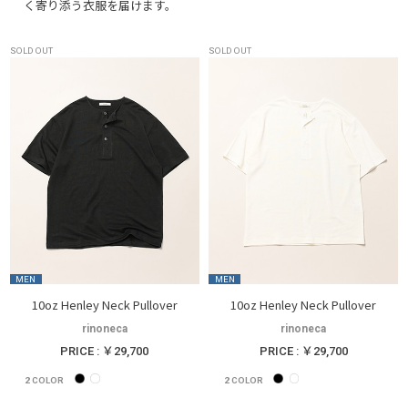
く寄り添う衣服を届けます。
SOLD OUT
SOLD OUT
MEN
MEN
10oz Henley Neck Pullover
10oz Henley Neck Pullover
rinoneca
rinoneca
PRICE : ￥29,700
PRICE : ￥29,700
2
COLOR
2
COLOR