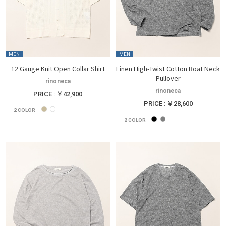
MEN
MEN
12 Gauge Knit Open Collar Shirt
Linen High-Twist Cotton Boat Neck
Pullover
rinoneca
rinoneca
PRICE : ￥42,900
PRICE : ￥28,600
2
COLOR
2
COLOR