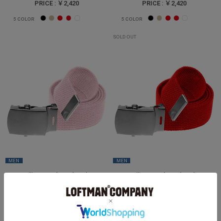
PRICE : ￥2,420
PRICE : ￥2,420
5
COLOR
5
COLOR
SOLD OUT
MEN
MEN
Military Style Web Belt
Military Style Web Belt
Jackster
Jackster
PRICE : ￥2,420
PRICE : ￥2,420
5
COLOR
5
COLOR