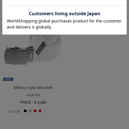
MEN
Military Style Web Belt
Jackster
PRICE : ￥2,420
5
COLOR