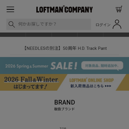
ログイン
BLOG
ITEM
BRAND
EVENT
SHOP LIST
【NEEDLESの別注】50周年 H.D. Track Pant
BRAND
TOP