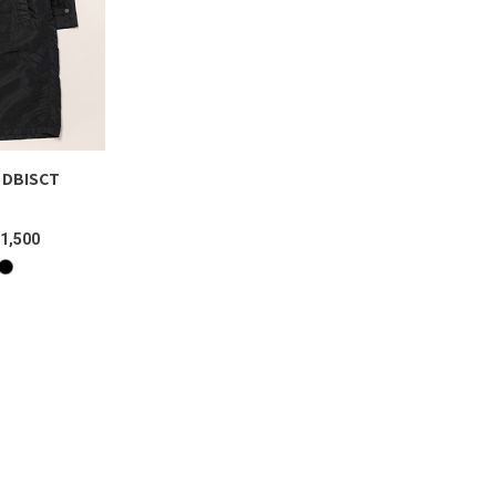
 DBISCT
D
1,500