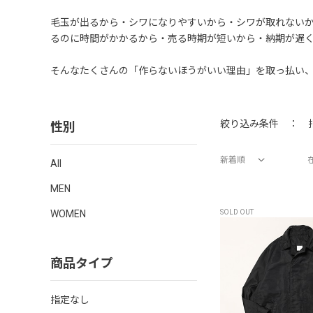
毛玉が出るから・シワになりやすいから・シワが取れない
るのに時間がかかるから・売る時期が短いから・納期が遅
そんなたくさんの「作らないほうがいい理由」を取っ払い、
性別
絞り込み条件 ：
新着順
All
価格が安い順
価格が高い順
新着順
MEN
WOMEN
SOLD OUT
商品タイプ
指定なし