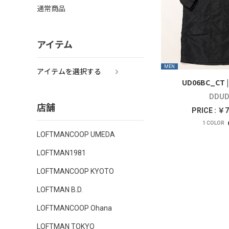
通常商品
アイテム
MEN
アイテムを選択する
UD06BC_CT |
DDU
店舗
PRICE : ￥7
1
COLOR
LOFTMANCOOP UMEDA
LOFTMAN1981
LOFTMANCOOP KYOTO
LOFTMAN B.D.
LOFTMANCOOP Ohana
LOFTMAN TOKYO