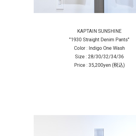
KAPTAIN SUNSHINE
"1930 Straight Denim Pants"
Color : Indigo One Wash
Size : 28/30/32/34/36
Price : 35,200yen (税込)