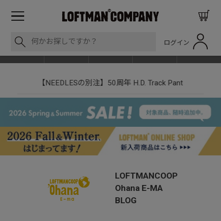
ログイン
BLOG
ITEM
BRAND
EVENT
SHOP LIST
【NEEDLESの別注】50周年 H.D. Track Pant
LOFTMANCOOP
Ohana E-MA
BLOG