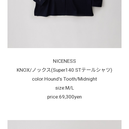
NICENESS
KNOX/ノックス(Super140 STテールシャツ)
color:Hound's Tooth/Midnight
size:M/L
price:69,300yen