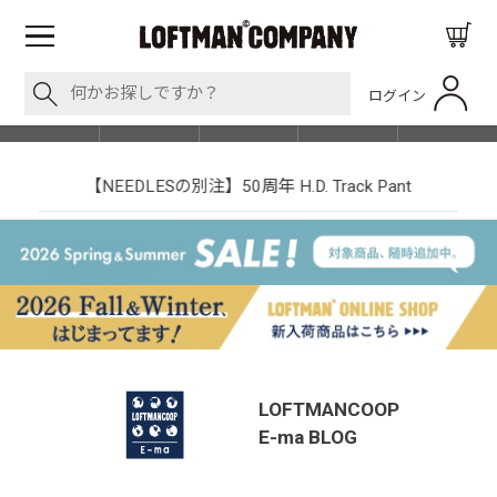
ログイン
BLOG
ITEM
BRAND
EVENT
SHOP LIST
【NEEDLESの別注】50周年 H.D. Track Pant
LOFTMANCOOP
E-ma
BLOG