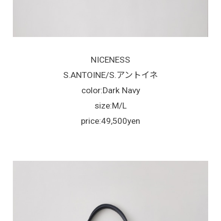
NICENESS
S.ANTOINE/S.アントイネ
color:Dark Navy
size:M/L
price:49,500yen