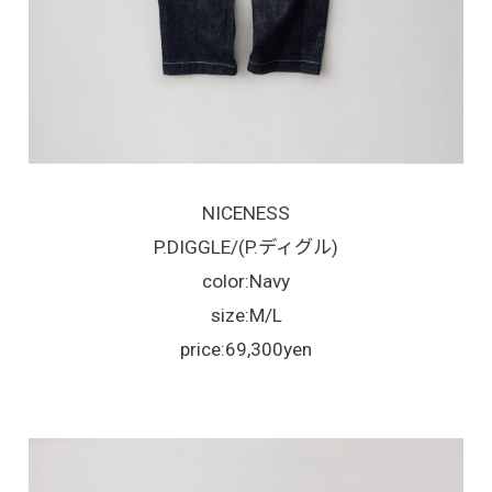
NICENESS
P.DIGGLE/(P.ディグル)
color:Navy
size:M/L
price:69,300yen