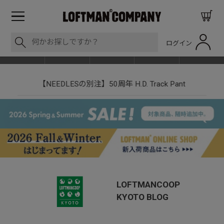
ログイン
BLOG
ITEM
BRAND
EVENT
SHOP LIST
【NEEDLESの別注】50周年 H.D. Track Pant
LOFTMANCOOP
KYOTO
BLOG