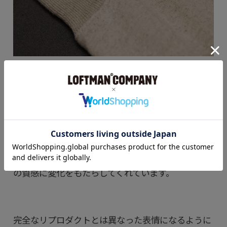
フランスはリール地方産のリネンとオーガニックコ
ットンを混紡した糸を表と裏のループに、中糸には
コットンの糸を使用し、薄手に仕上がるように度目
を甘く吊り編み機で編んだ特注の生地です。
ボディとリブの生地は組成こそ同じですが、絶妙に
配合比率を変更し、肌当たりはもちろん杢調と生地
の質感に変化をもたらしてくれています。
完全なリプロダクトとは異なった表情になるように